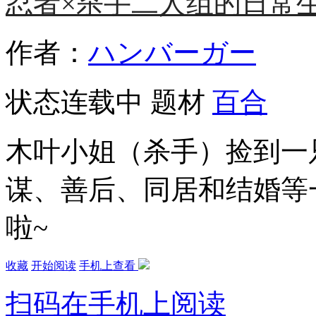
忍者×杀手二人组的日常
作者：
ハンバーガー
状态
连载中
题材
百合
木叶小姐（杀手）捡到一
谋、善后、同居和结婚等
啦~
收藏
开始阅读
手机上查看
扫码在手机上阅读