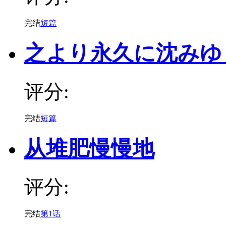
完结
短篇
之より永久に沈みゆ
评分:
完结
短篇
从堆肥慢慢地
评分:
完结
第1话