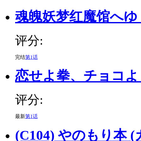
魂魄妖梦红魔馆へゆ
评分:
完结
第1话
恋せよ拳、チョコよ
评分:
最新
第1话
(C104) やのもり