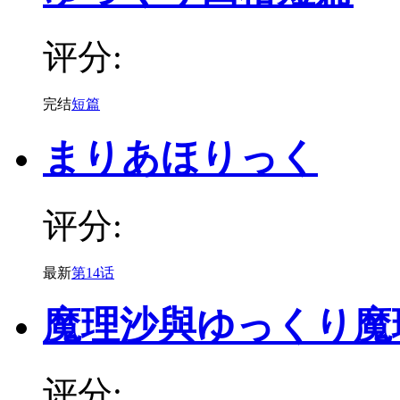
评分:
完结
短篇
まりあほりっく
评分:
最新
第14话
魔理沙與ゆっくり魔
评分: