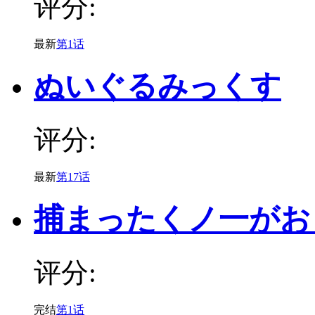
评分:
最新
第1话
ぬいぐるみっくす
评分:
最新
第17话
捕まったくノ一がお
评分:
完结
第1话