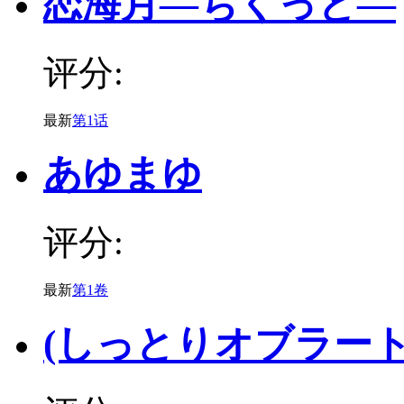
恋海月―ちくっと―
评分:
最新
第1话
あゆまゆ
评分:
最新
第1卷
(しっとりオブラート