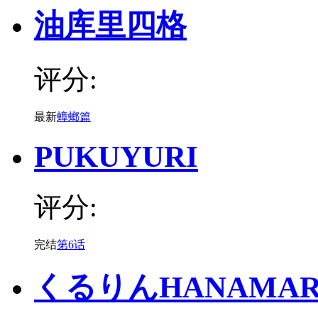
油库里四格
评分:
最新
蟑螂篇
PUKUYURI
评分:
完结
第6话
くるりんHANAMAR