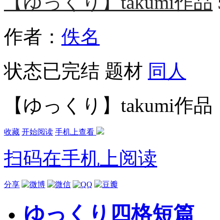
【ゆっくり】takumi作品
作者：
佚名
状态
已完结
题材
同人
【ゆっくり】takumi作品
收藏
开始阅读
手机上查看
扫码在手机上阅读
分享
ゆっくり四格短篇