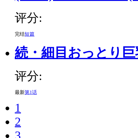
评分:
完结
短篇
続・細目おっとり巨
评分:
最新
第1话
1
2
3