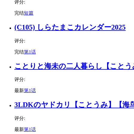
评分:
完结
短篇
(C105) しらたまこカレンダー2025
评分:
完结
第1话
ことりと海未の二人暮らし【ことう
评分:
最新
第1话
3LDKのヤドカリ【ことうみ】【海
评分:
最新
第1话