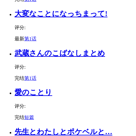
大変なことになっちまって!
评分:
最新
第1话
武蔵さんのこばなしまとめ
评分:
完结
第1话
愛のことり
评分:
完结
短篇
先生とわたしとポケベルと…