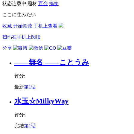
状态
连载中
题材
百合
搞笑
ここに住みたい
收藏
开始阅读
手机上查看
扫码在手机上阅读
分享
——無名 ——ことうみ
评分:
最新
第1话
水玉☆MilkyWay
评分:
完结
第1话