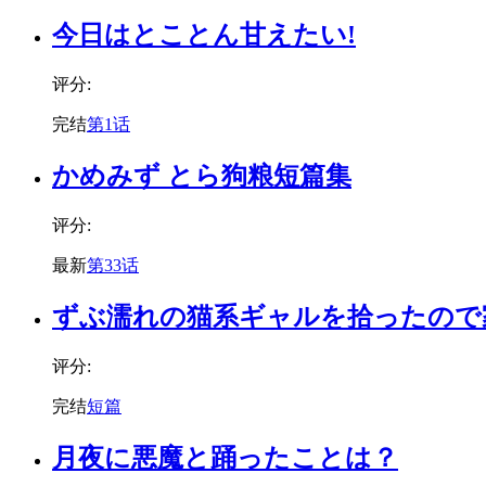
今日はとことん甘えたい!
评分:
完结
第1话
かめみず とら狗粮短篇集
评分:
最新
第33话
ずぶ濡れの猫系ギャルを拾ったので
评分:
完结
短篇
月夜に悪魔と踊ったことは？