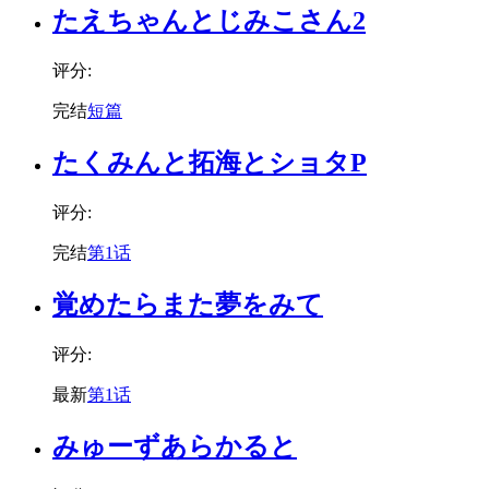
たえちゃんとじみこさん2
评分:
完结
短篇
たくみんと拓海とショタP
评分:
完结
第1话
覚めたらまた夢をみて
评分:
最新
第1话
みゅーずあらかると