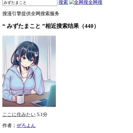
搜索
全网搜
搜漫引擎提供全网搜索服务
“
みずたまこと
”相近搜索结果（440）
ここに住みたい
5.1分
作者：
ぜろよん