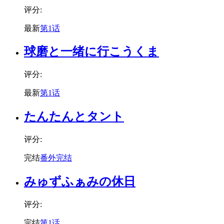
评分:
最新
第1话
球磨と一绪に行こうくま
评分:
最新
第1话
たんたんとタント
评分:
完结
番外完结
みゅずふぁみの休日
评分:
完结
第1话