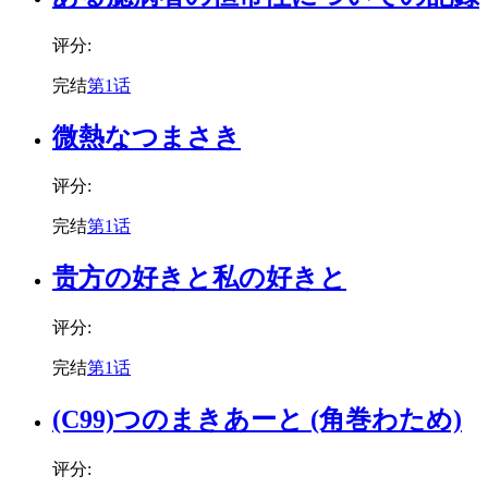
评分:
完结
第1话
微熱なつまさき
评分:
完结
第1话
贵方の好きと私の好きと
评分:
完结
第1话
(C99)つのまきあーと (角巻わため)
评分: