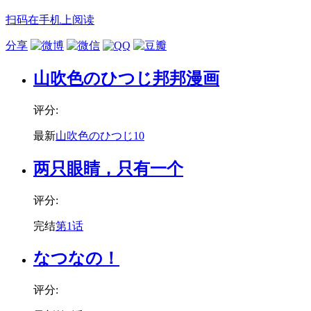
扫码在手机上阅读
分享
山吹色のひつじ邦邦漫画
评分:
最新
山吹色のひつじ10
两只眼睛，只有一个
评分:
完结
第1话
なつなの！
评分: