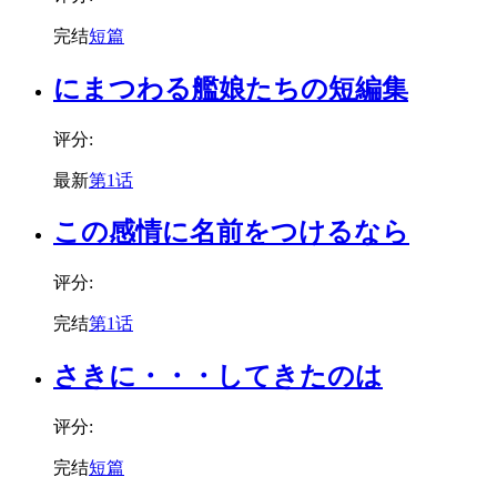
完结
短篇
にまつわる艦娘たちの短編集
评分:
最新
第1话
この感情に名前をつけるなら
评分:
完结
第1话
さきに・・・してきたのは
评分:
完结
短篇