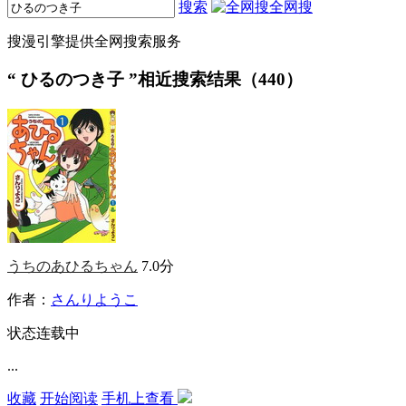
搜索
全网搜
搜漫引擎提供全网搜索服务
“
ひるのつき子
”相近搜索结果（440）
うちのあひるちゃん
7.0分
作者：
さんりようこ
状态
连载中
...
收藏
开始阅读
手机上查看