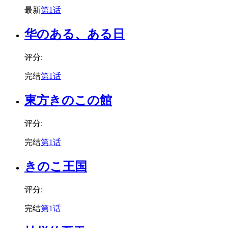
最新
第1话
华のある、ある日
评分:
完结
第1话
東方きのこの館
评分:
完结
第1话
きのこ王国
评分:
完结
第1话