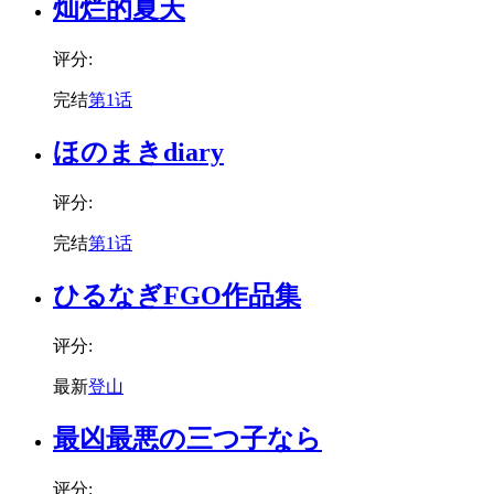
灿烂的夏天
评分:
完结
第1话
ほのまきdiary
评分:
完结
第1话
ひるなぎFGO作品集
评分:
最新
登山
最凶最悪の三つ子なら
评分: