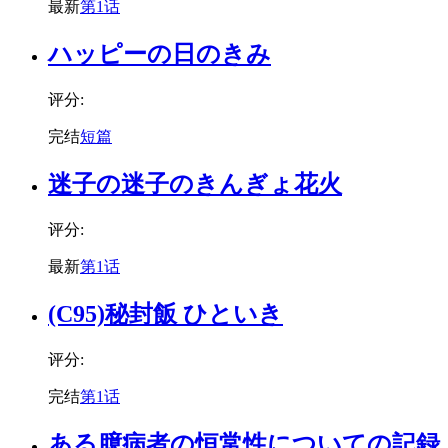
最新
第1话
ハッピーの日のきみ
评分:
完结
短篇
迷子の迷子のきんぎょ花火
评分:
最新
第1话
(C95)秘封飯 ひといき
评分:
完结
第1话
ある臆病者の恒常性についての記録