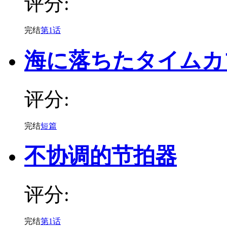
评分:
完结
第1话
海に落ちたタイムカ
评分:
完结
短篇
不协调的节拍器
评分:
完结
第1话