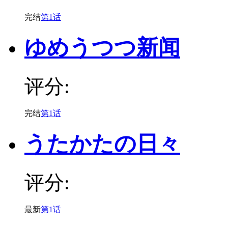
完结
第1话
ゆめうつつ新闻
评分:
完结
第1话
うたかたの日々
评分:
最新
第1话