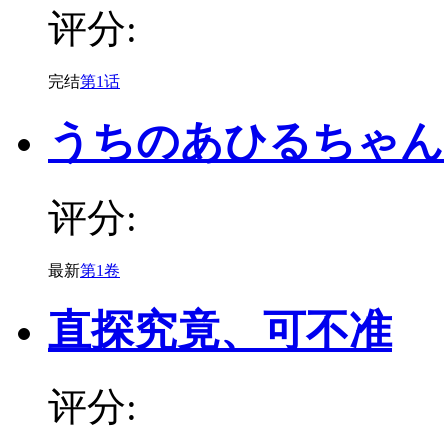
评分:
完结
第1话
うちのあひるちゃん
评分:
最新
第1卷
直探究竟、可不准
评分: