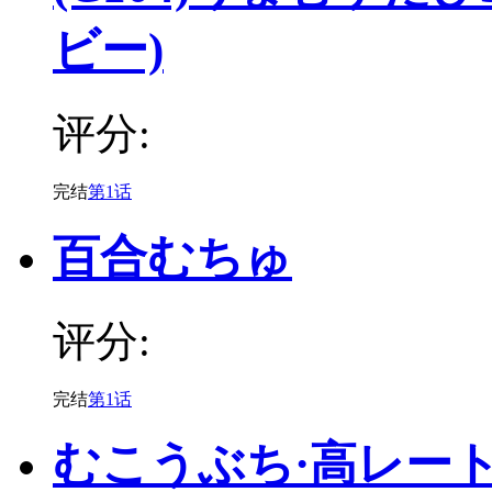
ビー)
评分:
完结
第1话
百合むちゅ
评分:
完结
第1话
むこうぶち·高レー