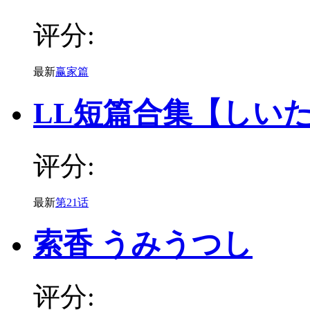
评分:
最新
赢家篇
LL短篇合集【しい
评分:
最新
第21话
索香 うみうつし
评分: