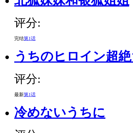
北狐妹妹和银狐姐姐
评分:
完结
第1话
うちのヒロイン超絶
评分:
最新
第1话
冷めないうちに