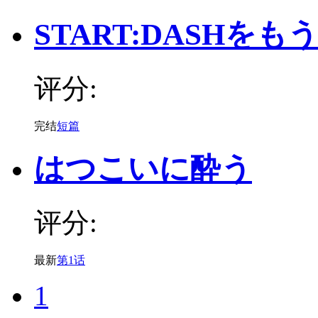
START:DASHをも
评分:
完结
短篇
はつこいに酔う
评分:
最新
第1话
1