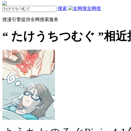
搜索
全网搜
搜漫引擎提供全网搜索服务
“
たけうちつむぐ
”相近