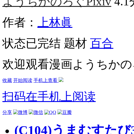
ようちかのろぐPixiv
4.
作者：
上林眞
状态
已完结
题材
百合
欢迎观看漫画ようちかのろぐ
收藏
开始阅读
手机上查看
扫码在手机上阅读
分享
(C104)うまむすた