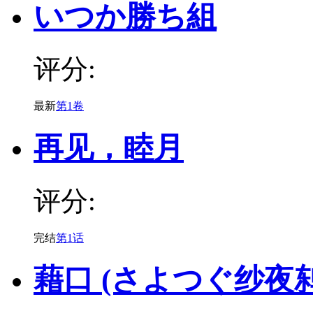
いつか勝ち組
评分:
最新
第1卷
再见，睦月
评分:
完结
第1话
藉口 (さよつぐ纱夜鸫