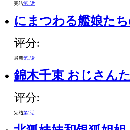
完结
第1话
にまつわる艦娘たち
评分:
最新
第1话
錦木千束 おじさん
评分:
完结
第1话