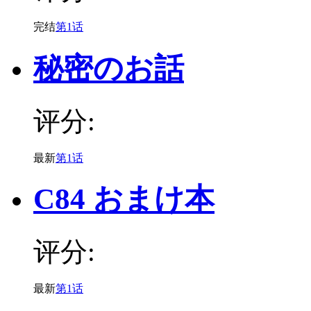
完结
第1话
秘密のお話
评分:
最新
第1话
C84 おまけ本
评分:
最新
第1话