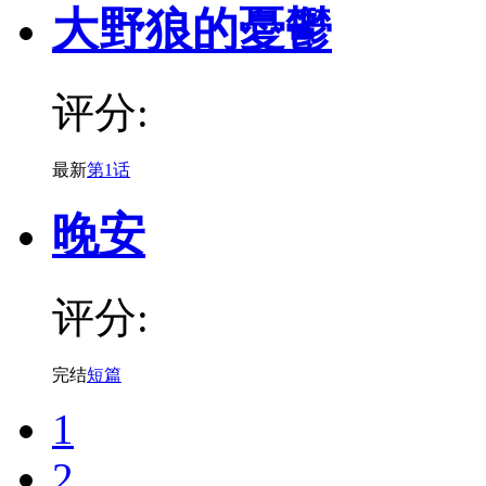
大野狼的憂鬱
评分:
最新
第1话
晚安
评分:
完结
短篇
1
2