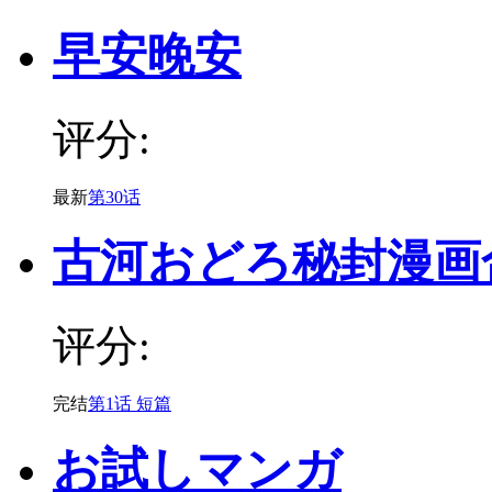
早安晚安
评分:
最新
第30话
古河おどろ秘封漫画
评分:
完结
第1话 短篇
お試しマンガ