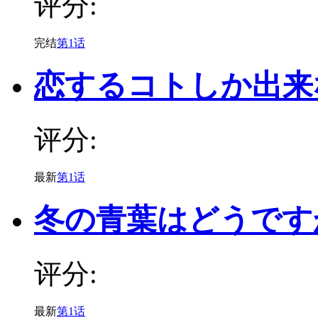
评分:
完结
第1话
恋するコトしか出来
评分:
最新
第1话
冬の青葉はどうです
评分:
最新
第1话