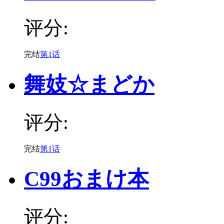
评分:
完结
第1话
舞妓☆まどか
评分:
完结
第1话
C99おまけ本
评分: