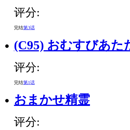
评分:
完结
第3话
(C95) おむすびあ
评分:
完结
第1话
おまかせ精霊
评分: