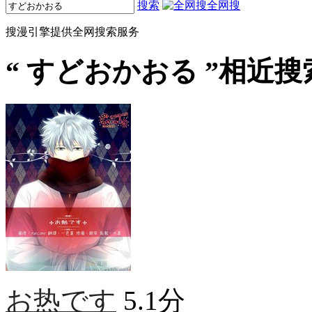
搜索
全网搜
搜漫引擎提供全网搜索服务
“
すどおかおる
”相近搜
お热です
5.1分