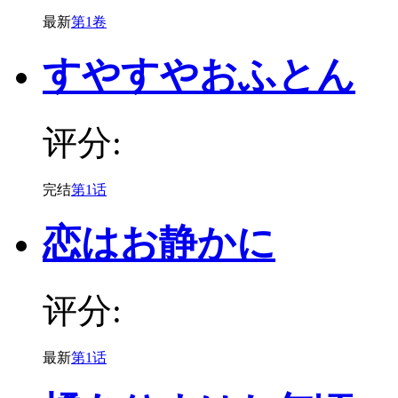
最新
第1卷
すやすやおふとん
评分:
完结
第1话
恋はお静かに
评分:
最新
第1话