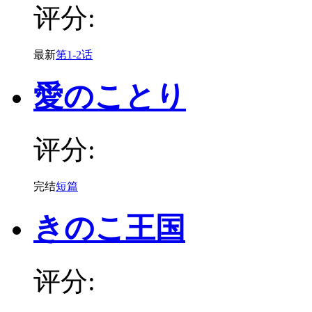
评分:
最新
第1-2话
愛のことり
评分:
完结
短篇
きのこ王国
评分: