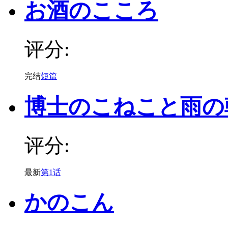
お酒のこころ
评分:
完结
短篇
博士のこねこと雨の
评分:
最新
第1话
かのこん