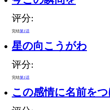
评分:
完结
第1话
星の向こうがわ
评分:
完结
第1话
この感情に名前をつ