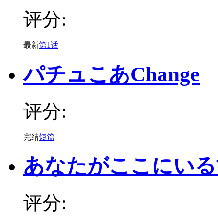
评分:
最新
第1话
パチュこあChange
评分:
完结
短篇
あなたがここにいる
评分: