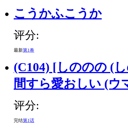
こうかふこうか
评分:
最新
第1卷
(C104) [しののの
間すら愛おしい (ウ
评分:
完结
第1话