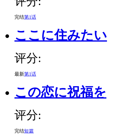
评分:
完结
第1话
ここに住みたい
评分:
最新
第1话
この恋に祝福を
评分:
完结
短篇