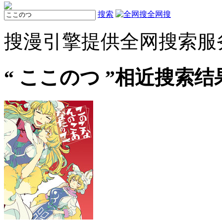
搜索
全网搜
搜漫引擎提供全网搜索服
“
ここのつ
”相近搜索结果