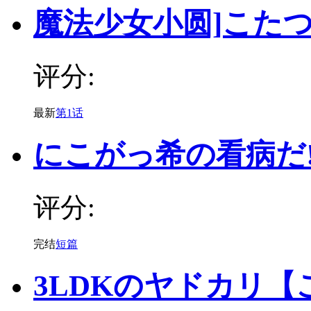
魔法少女小圆]こた
评分:
最新
第1话
にこがっ希の看病だ!
评分:
完结
短篇
3LDKのヤドカリ