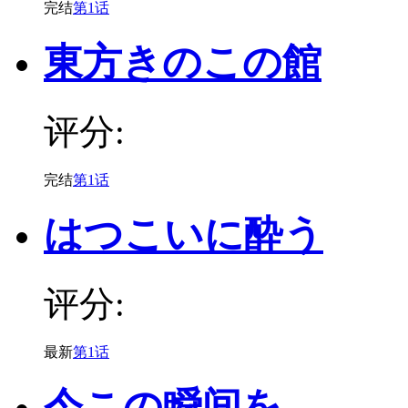
完结
第1话
東方きのこの館
评分:
完结
第1话
はつこいに酔う
评分:
最新
第1话
今この瞬间を