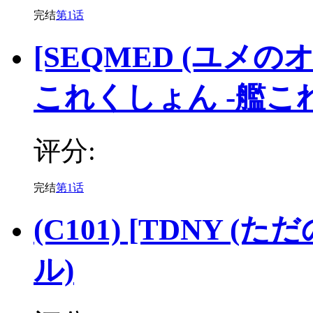
完结
第1话
[SEQMED (ユメのオワ
これくしょん -艦これ
评分:
完结
第1话
(C101) [TDNY (
ル)