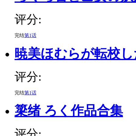
评分:
完结
第1话
暁美ほむらが転校し
评分:
完结
第1话
簗绪 ろく作品合集
评分: