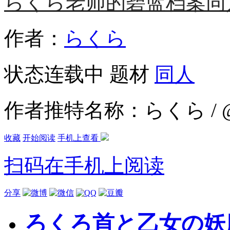
らくら老师的碧蓝档案同
作者：
らくら
状态
连载中
题材
同人
作者推特名称：らくら / @r
收藏
开始阅读
手机上查看
扫码在手机上阅读
分享
ろくろ首と乙女の妖