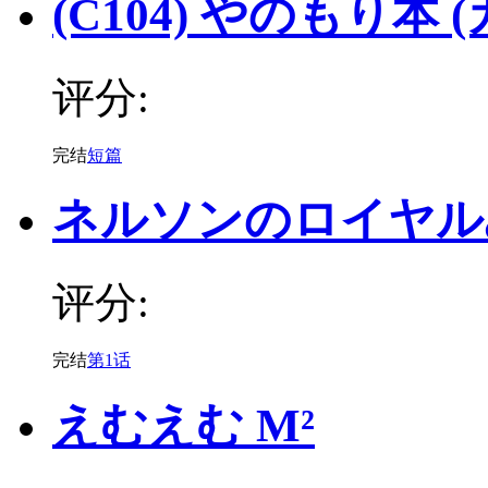
(C104) やのもり
评分:
完结
短篇
ネルソンのロイヤル
评分:
完结
第1话
えむえむ M²