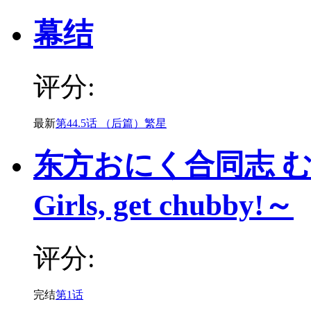
幕结
评分:
最新
第44.5话 （后篇）繁星
东方おにく合同志 む
Girls, get chubby!～
评分:
完结
第1话