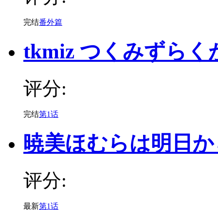
完结
番外篇
tkmiz つくみずら
评分:
完结
第1话
暁美ほむらは明日か
评分:
最新
第1话