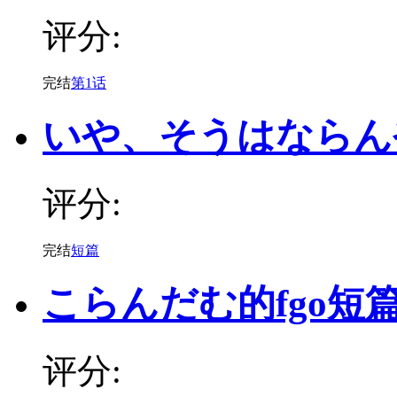
评分:
完结
第1话
いや、そうはならん
评分:
完结
短篇
こらんだむ的fgo短
评分: