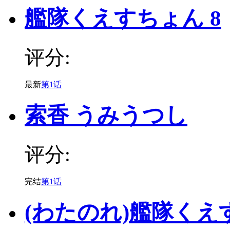
艦隊くえすちょん 8
评分:
最新
第1话
索香 うみうつし
评分:
完结
第1话
(わたのれ)艦隊くえ