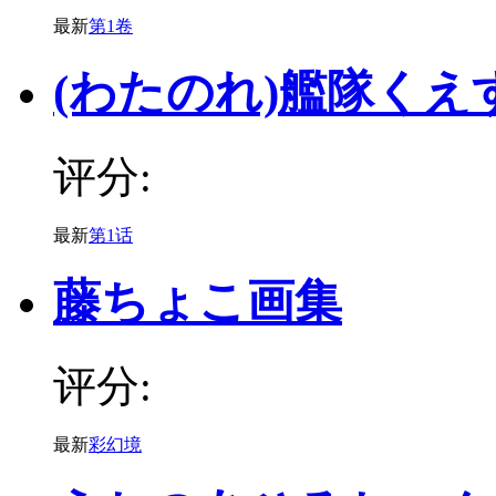
最新
第1卷
(わたのれ)艦隊くえ
评分:
最新
第1话
藤ちょこ画集
评分:
最新
彩幻境