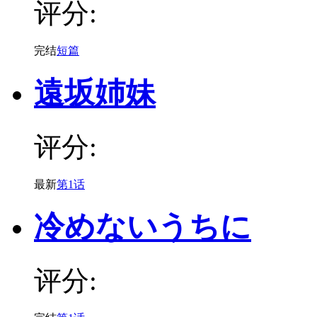
评分:
完结
短篇
遠坂姉妹
评分:
最新
第1话
冷めないうちに
评分: