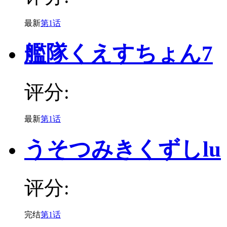
最新
第1话
艦隊くえすちょん7
评分:
最新
第1话
うそつみきくずしlu
评分:
完结
第1话