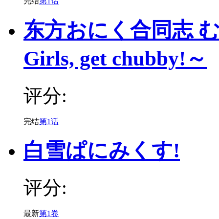
完结
第1话
东方おにく合同志 む
Girls, get chubby!～
评分:
完结
第1话
白雪ぱにみくす!
评分:
最新
第1卷