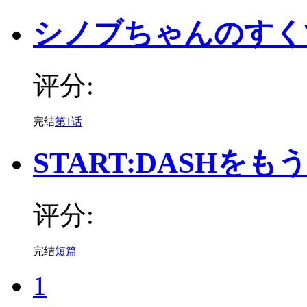
シノブちゃんのすく
评分:
完结
第1话
START:DASHをも
评分:
完结
短篇
1