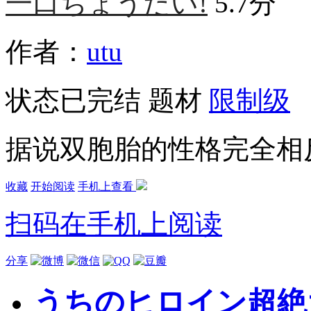
一口ちょうだい!
5.7分
作者：
utu
状态
已完结
题材
限制级
据说双胞胎的性格完全相
收藏
开始阅读
手机上查看
扫码在手机上阅读
分享
うちのヒロイン超絶