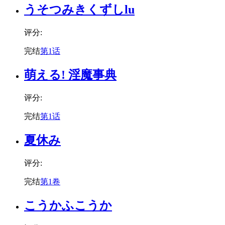
うそつみきくずしlu
评分:
完结
第1话
萌える! 淫魔事典
评分:
完结
第1话
夏休み
评分:
完结
第1卷
こうかふこうか