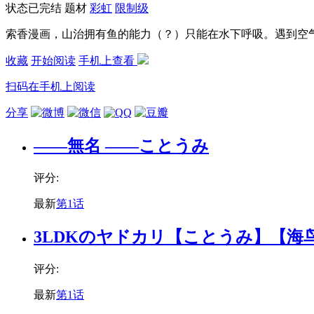
状态
已完结
题材
彩虹
限制级
索香漫画，山治拥有鱼的能力（？）只能在水下呼吸。遇到空气
收藏
开始阅读
手机上查看
扫码在手机上阅读
分享
——無名 ——ことうみ
评分:
最新
第1话
3LDKのヤドカリ【ことうみ】【海
评分:
最新
第1话