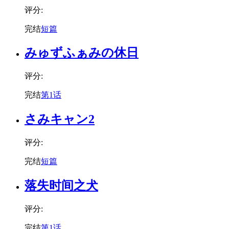
评分:
完结
短篇
みゅずふぁみの休日
评分:
完结
第1话
さみキャン2
评分:
完结
短篇
落失时间之犬
评分:
完结
第1话