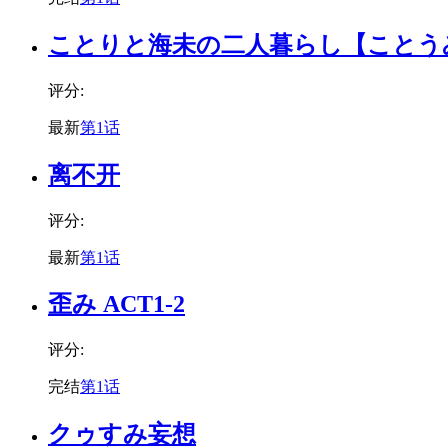
ことりと海未の二人暮らし【ことう
评分:
最新
第1话
离不开
评分:
最新
第1话
歪み ACT1-2
评分:
完结
第1话
クゥすみ妄想