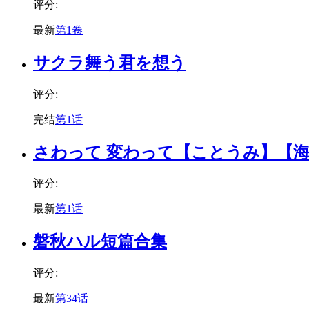
评分:
最新
第1卷
サクラ舞う君を想う
评分:
完结
第1话
さわって 変わって【ことうみ】【
评分:
最新
第1话
磐秋ハル短篇合集
评分:
最新
第34话