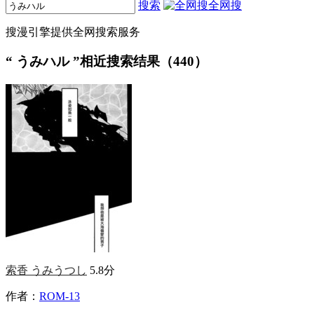
搜索
全网搜
搜漫引擎提供全网搜索服务
“
うみハル
”相近搜索结果（440）
索香 うみうつし
5.8分
作者：
ROM-13