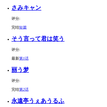
さみキャン
评分:
完结
短篇
そう言って君は笑う
评分:
最新
第1话
丽う梦
评分:
完结
第2话
永遠亭うぇあうるふ