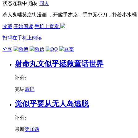
状态
连载中
题材
同人
杀人鬼嗤笑之街漫画 ，开膛手杰克，手中无小刀，拎着小水桶
收藏
开始阅读
手机上查看
扫码在手机上阅读
分享
射命丸文似乎拯救童话世界
评分:
完结
后记
觉似乎要从无人岛逃脱
评分:
最新
第18话