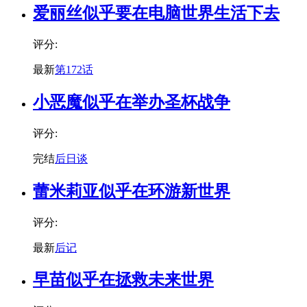
爱丽丝似乎要在电脑世界生活下去
评分:
最新
第172话
小恶魔似乎在举办圣杯战争
评分:
完结
后日谈
蕾米莉亚似乎在环游新世界
评分:
最新
后记
早苗似乎在拯救未来世界