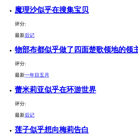
魔理沙似乎在搜集宝贝
评分:
最新
后记
物部布都似乎做了四面楚歌领地的领
评分:
最新
一年目五月
蕾米莉亚似乎在环游世界
评分:
最新
后记
莲子似乎想向梅莉告白