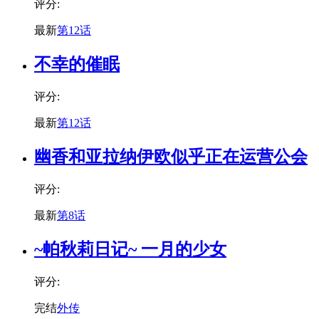
评分:
最新
第12话
不幸的催眠
评分:
最新
第12话
幽香和亚拉纳伊欧似乎正在运营公会
评分:
最新
第8话
~帕秋莉日记~ 一月的少女
评分:
完结
外传