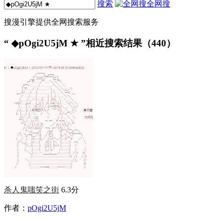
搜索
全网搜
搜漫引擎提供全网搜索服务
“
◆pOgi2U5jM ★
”相近搜索结果（440）
杀人鬼嗤笑之街
6.3分
作者：
pOgi2U5jM